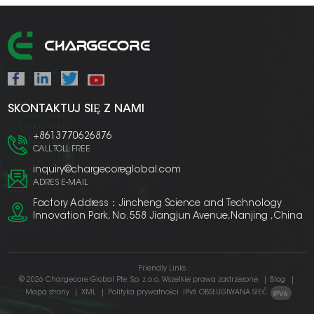
SKONTAKTUJ SIĘ Z NAMI
+8613770626876
CALL TOLL FREE
inquiry@chargecoreglobal.com
ADRES E-MAIL
Factory Address：Jincheng Science and Technology
Innovation Park, No. 558 Jiangjun Avenue,Nanjing ,China
Friendly Links :
© 2026 Chargecore Global Pte. Sp. z o.o. Wszelkie prawa zastrzeżone.
|
Blog
|
Mapa strony
|
XML
|
Polityka prywatności
IPv6 OBSŁUGIWANA SIEĆ