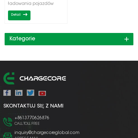
ładowania pojazdów
elektrycznych DCMoc
Detail
wyjściowa 60-
220kWPodwójne/potrójne
wyjściaCCS1/CCS2/CHadeMO
Kategorie
SKONTAKTUJ SIĘ Z NAMI
+8613770626876
CALL TOLL FREE
inquiry@chargecoreglobal.com