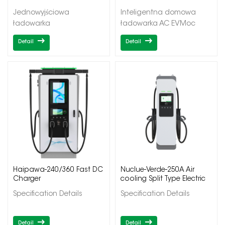
samochodowa z
EV
Jednowyjściowa
Inteligentna domowa
pojedynczym wyjściem
ładowarka
ładowarka AC EVMoc
samochodowa do
wyjściowa
Detail
Detail
montażu na ścianieMoc
7/11/22kWPojedyncze
wyjściowa
wyjścieTyp 1/Typ
7/11/22kWPojedyncze
2OCPP1.6J/Kontrola
wyjścieTyp 1/Typ
aplikacji/Zaplanuj
2OCPP1.6J/DLB
ładowanie/Dynamiczne
równoważenie obciążenia
w domu
Haipawa-240/360 Fast DC
Nuclue-Verde-250A Air
Charger
cooling Split Type Electric
Vehicle Charging Station
Specification Details
Specification Details
Detail
Detail