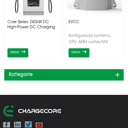
Core Series 240kW DC
EVCC
High-Power DC Charging
Pile
Konfiguracja systemu:
CPU: ARM cortex-M4
Pamięć: 8M SDRAM, 32M i
Detail
Detail
Flash (opcje) System
operacyjny: uC
OS/rt_thread Interfejs
(EVCC): CAN * 2
Kategorie
(obsługuje różne szybkości
transmisji) PLC
HomePlugGreenPHY1.1（HPGP
CP/PD: wykrywanie ADC
(SAE 1772) |7|