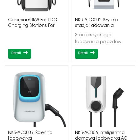
Coremini 60kW Fast DC
NKR-ADC002 Szybka
Charging Stations For
stacja ładowania
Commercial
pojazdów elektrycznych
Stacja szybkiego
na prąd stały
ładowania pojazdów
elektrycznych DC Moc
Detail
Detail
wyjściowa
60/120/150/180kW
Podwójne/potrójne
wyjścia
CCS1/CCS2/CHadeMO
NKR-AC003+ Ścienna
NKR-AC006 Inteligentna
ładowarka
domowa ładowarka AC