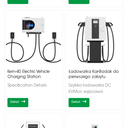
Kern-40 Electric Vehicle
Ładowarka Kar-Badak do
Charging Station
pierwszego zakrętu
Specification Details
Szybka ładowarka DC
EVMoc wyjściowa
20/40kWPojedyncze/podwój
Detail
Detail
wyjściaCCS1/CCS2/CHadeM