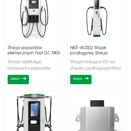
Stacja pojazdów
NKR -AC002 Stojak
elektrycznych Fast DC NKR-
podłogowy Stacja
ADC
ładująca EV
Stacja szybkiego
Stacja ładująca EV na
ładowania pojazdów
stojaku podłogowymMoc
elektrycznych DCMoc
wyjściowa
Detail
Detail
wyjściowa 60-
2*7/22/43kWPojedyncze/pod
220kWPodwójne/potrójne
wyjściaTyp 1/Typ
wyjściaCCS1/CCS2/CHadeMO
2OCPP1.6J/DLB