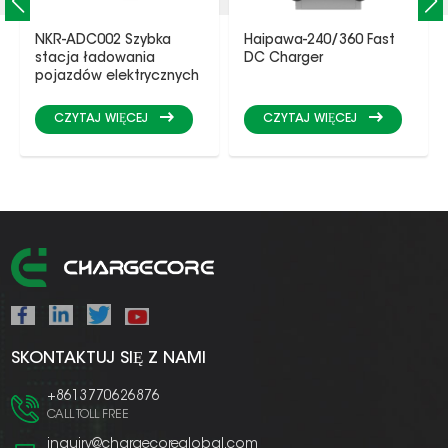
NKR-ADC002 Szybka
Haipawa-240/360 Fast
stacja ładowania
DC Charger
pojazdów elektrycznych
na prąd stały
CZYTAJ WIĘCEJ
CZYTAJ WIĘCEJ
SKONTAKTUJ SIĘ Z NAMI
+8613770626876
CALL TOLL FREE
inquiry@chargecoreglobal.com