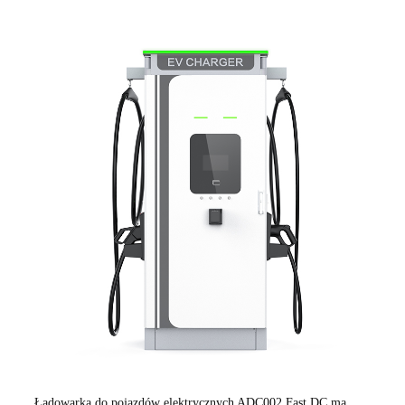
Ładowarka do pojazdów elektrycznych ADC002 Fast DC ma