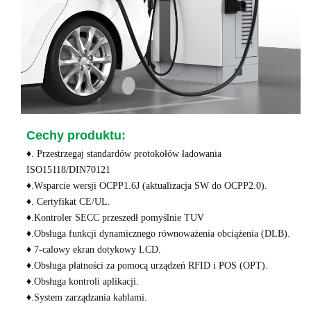
Cechy produktu:
♦. Przestrzegaj standardów protokołów ładowania
ISO15118/DIN70121
♦.Wsparcie wersji OCPP1.6J (aktualizacja SW do OCPP2.0).
♦. Certyfikat CE/UL.
♦.Kontroler SECC przeszedł pomyślnie TUV
♦.Obsługa funkcji dynamicznego równoważenia obciążenia (DLB).
♦ 7-calowy ekran dotykowy LCD.
♦.Obsługa płatności za pomocą urządzeń RFID i POS (OPT).
♦.Obsługa kontroli aplikacji.
♦.System zarządzania kablami.