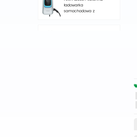
ładowarka
samochodowa z
pojedynczym wyjściem
Nuclue-Verde-250A Air
cooling Split Type
Electric Vehicle
Charging Station
NKR -AC002 Stojak
podłogowy Stacja
ładująca EV
Core Series 240kW DC
High-Power DC
Charging Pile