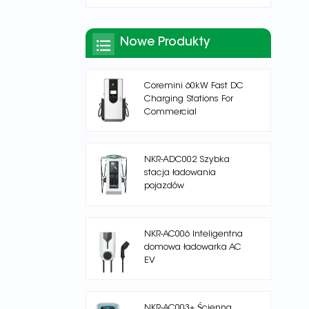
Nowe Produkty
Coremini 60kW Fast DC
Charging Stations For
Commercial
NKR-ADC002 Szybka
stacja ładowania
pojazdów
elektrycznych na prąd
stały
NKR-AC006 Inteligentna
domowa ładowarka AC
EV
NKR-AC003+ Ścienna