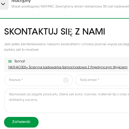
Następny
Stojak podłogowy NKR-PAC Zewnętrzny ekran reklamowy 55 cali Ładowar
SKONTAKTUJ SIĘ Z NAMI
Jeśli jesteś zainteresowany naszymi produktami i chcesz poznać więcej szcze
szybko, jak to możliwe.
Temat :
NKR-AC003+ Ścienna Ładowarka Samochodowa Z Pojedynczym Wyjściem
Zatwierdź