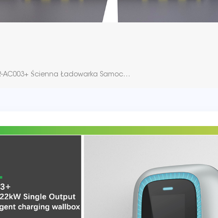
NKR-AC003+ Ścienna Ładowarka Samochodowa Z Pojedynczym Wyjściem