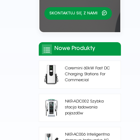
SKONTAKTUJ SIĘ Z NAMI
Nowe Produkty
Coremini 60kW Fast DC
Charging Stations For
Commercial
NKR-ADC002 Szybka
stacja ładowania
pojazdów
elektrycznych na prąd
stały
NKR-AC006 Inteligentna