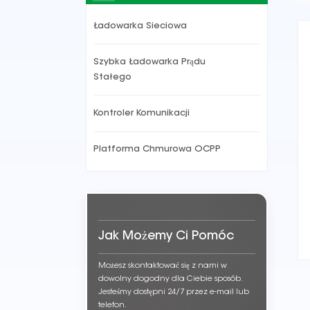
Ładowarka Sieciowa
Szybka Ładowarka Prądu
Stałego
Kontroler Komunikacji
Platforma Chmurowa OCPP
Jak Możemy Ci Pomóc
Możesz skontaktować się z nami w
dowolny dogodny dla Ciebie sposób.
Jesteśmy dostępni 24/7 przez e-mail lub
telefon.