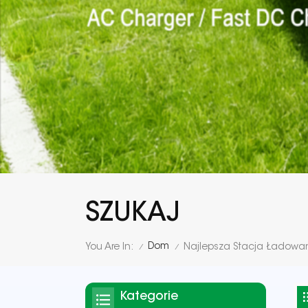
SZUKAJ
Dom
You Are In:
Najlepsza Stacja Ładow
/
/
Kategorie