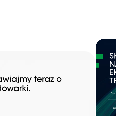
S
N
E
awiajmy teraz o
T
dowarki.