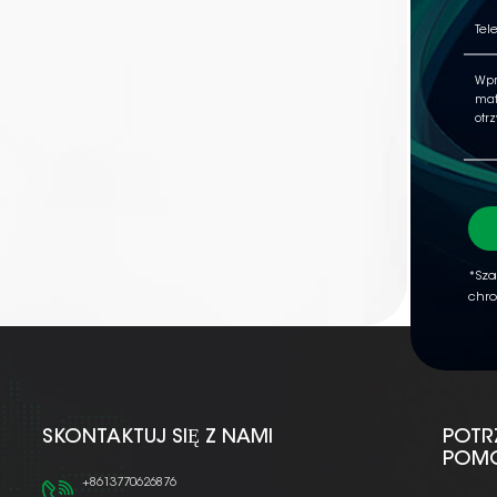
*Sza
chro
SKONTAKTUJ SIĘ Z NAMI
POTR
POM
+8613770626876