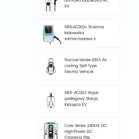
domowa ładowarka AC
EV
NKR-AC003+ Ścienna
ładowarka
samochodowa z
pojedynczym
wyjściem
Nuclue-Verde-250A Air
cooling Split Type
Electric Vehicle
Charging Station
NKR -AC002 Stojak
podłogowy Stacja
ładująca EV
Core Series 240kW DC
High-Power DC
Charging Pile