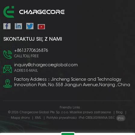
SKONTAKTUJ SIĘ Z NAMI
+8613770626876
CALL TOLL FREE
inquiry@chargecoreglobal.com
ADRES E-MAIL
Factory Address：Jincheng Science and Technology
Innovation Park, No. 558 Jiangjun Avenue,Nanjing ,China
Friendly Links :
© 2026 Chargecore Global Pte. Sp. z o.o. Wszelkie prawa zastrzeżone.
|
Blog
|
Mapa strony
|
XML
|
Polityka prywatności
IPv6 OBSŁUGIWANA SIEĆ