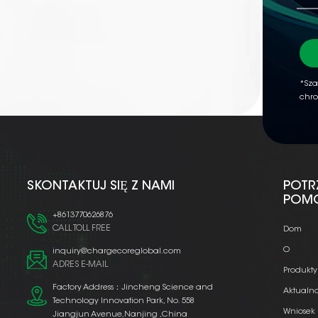
*Sza
chro
SKONTAKTUJ SIĘ Z NAMI
POTR
POM
+8613770626876
CALL TOLL FREE
Dom
O
inquiry@chargecoreglobal.com
ADRES E-MAIL
Produkty
Factory Address：Jincheng Science and
Aktualno
Technology Innovation Park, No. 558
Wniosek
Jiangjun Avenue,Nanjing ,China