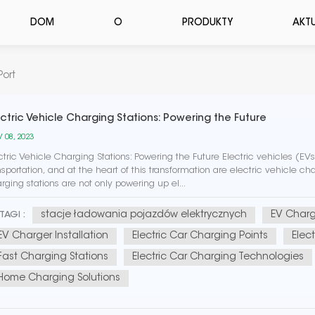
DOM
O
PRODUKTY
AKT
Port
ectric Vehicle Charging Stations: Powering the Future
 08, 2023
ctric Vehicle Charging Stations: Powering the Future Electric vehicles (E
nsportation, and at the heart of this transformation are electric vehicle char
rging stations are not only powering up el...
stacje ładowania pojazdów elektrycznych
EV Chargi
TAGI :
EV Charger Installation
Electric Car Charging Points
Elec
Fast Charging Stations
Electric Car Charging Technologies
Home Charging Solutions