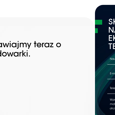
S
N
E
awiajmy teraz o
T
dowarki.