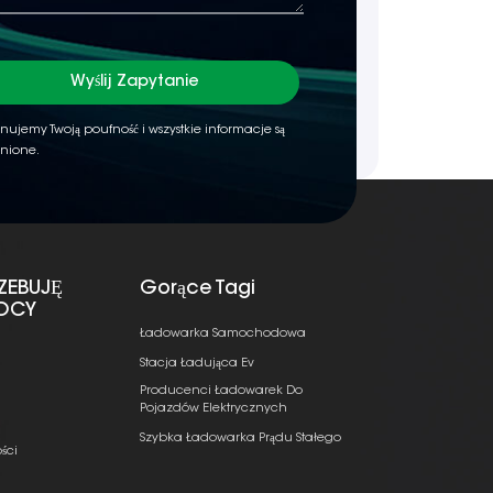
Wyślij Zapytanie
nujemy Twoją poufność i wszystkie informacje są
nione.
ZEBUJĘ
Gorące Tagi
OCY
Ładowarka Samochodowa
Stacja Ładująca Ev
Producenci Ładowarek Do
Pojazdów Elektrycznych
Szybka Ładowarka Prądu Stałego
ści