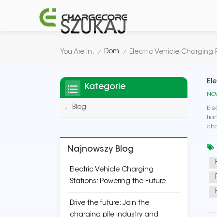
SZUKAJ
Dom
You Are In:
Electric Vehicle Charging 
/
/
El
Kategorie
NOV
Blog
Ele
tra
cha
Najnowszy Blog
Electric Vehicle Charging
Stations: Powering the Future
Drive the future: Join the
charging pile industry and