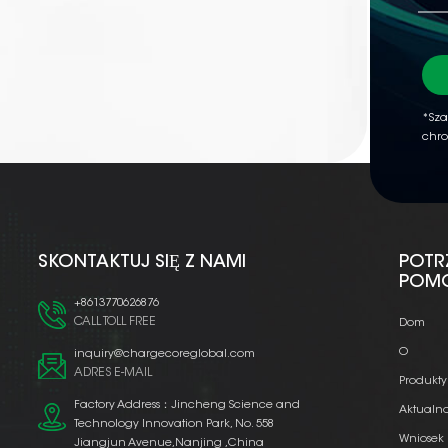
*Sza
chro
SKONTAKTUJ SIĘ Z NAMI
POTR
POM
+8613770626876
CALL TOLL FREE
Dom
O
inquiry@chargecoreglobal.com
ADRES E-MAIL
Produkty
Factory Address：Jincheng Science and
Aktualno
Technology Innovation Park, No. 558
Wniosek
Jiangjun Avenue,Nanjing ,China