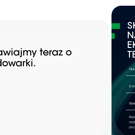
S
N
E
awiajmy teraz o
T
dowarki.