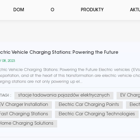
DOM
O
PRODUKTY
AKT
ectric Vehicle Charging Stations: Powering the Future
 08, 2023
ctric Vehicle Charging Stations: Powering the Future Electric vehicles (E
nsportation, and at the heart of this transformation are electric vehicle char
rging stations are not only powering up el...
stacje ładowania pojazdów elektrycznych
EV Chargi
TAGI :
EV Charger Installation
Electric Car Charging Points
Elec
Fast Charging Stations
Electric Car Charging Technologies
Home Charging Solutions