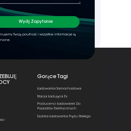
Wyślij Zapytanie
nujemy Twoją poufność i wszystkie informacje są
nione.
ZEBUJĘ
Gorące Tagi
OCY
Ładowarka Samochodowa
Stacja Ładująca Ev
Producenci Ładowarek Do
Pojazdów Elektrycznych
Szybka Ładowarka Prądu Stałego
ści