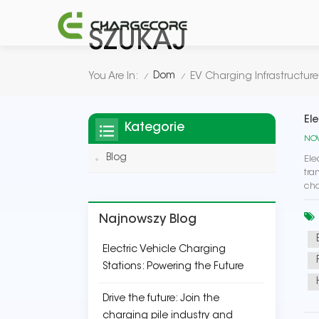
SZUKAJ
Dom
You Are In:
EV Charging Infrastructure
/
/
El
Kategorie
NOV
Blog
Ele
tra
cha
Najnowszy Blog
Electric Vehicle Charging
Stations: Powering the Future
Drive the future: Join the
charging pile industry and