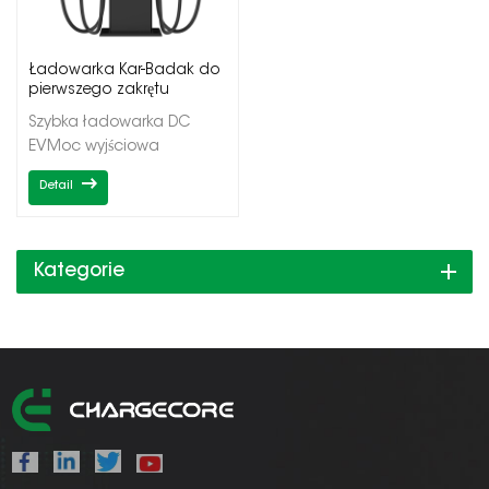
Ładowarka Kar-Badak do
pierwszego zakrętu
Szybka ładowarka DC
EVMoc wyjściowa
20/40kWPojedyncze/podwójne
Detail
wyjściaCCS1/CCS2/CHadeMO
Kategorie