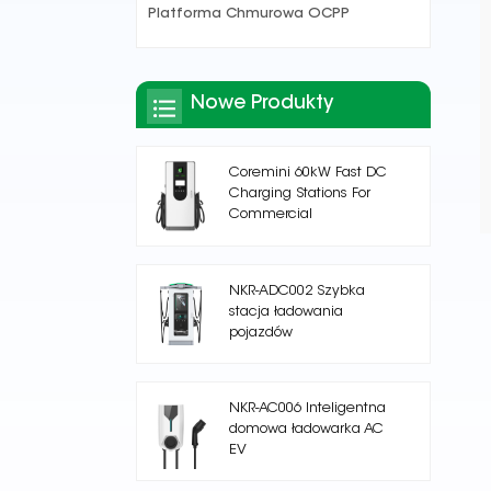
Platforma Chmurowa OCPP
Nowe Produkty
Coremini 60kW Fast DC
Charging Stations For
Commercial
NKR-ADC002 Szybka
stacja ładowania
pojazdów
elektrycznych na prąd
stały
NKR-AC006 Inteligentna
domowa ładowarka AC
EV