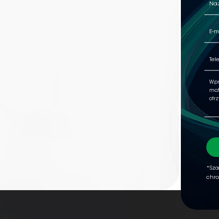
*Sza
chro