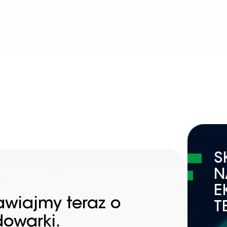
S
N
E
awiajmy teraz o
T
dowarki.