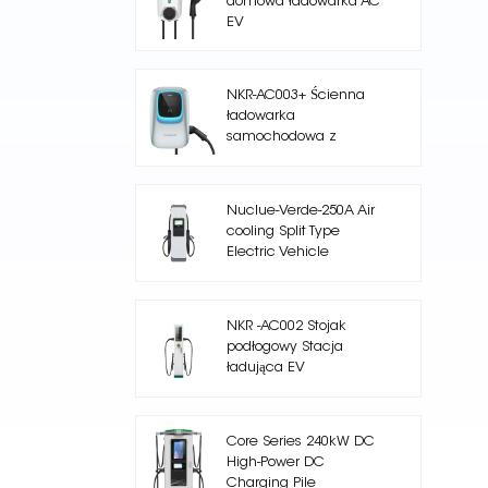
domowa ładowarka AC
EV
NKR-AC003+ Ścienna
ładowarka
samochodowa z
pojedynczym
wyjściem
Nuclue-Verde-250A Air
cooling Split Type
Electric Vehicle
Charging Station
NKR -AC002 Stojak
podłogowy Stacja
ładująca EV
Core Series 240kW DC
High-Power DC
Charging Pile