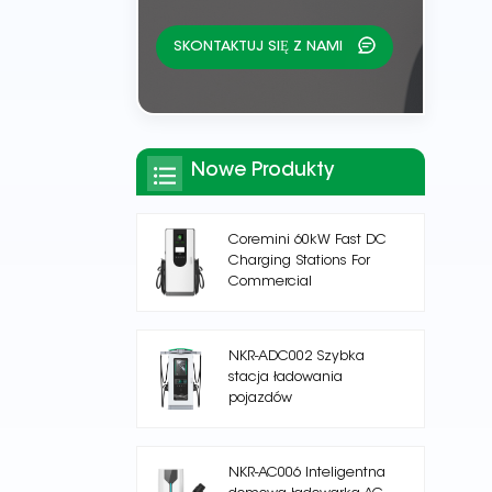
SKONTAKTUJ SIĘ Z NAMI
Nowe Produkty
Coremini 60kW Fast DC
Charging Stations For
Commercial
NKR-ADC002 Szybka
stacja ładowania
pojazdów
elektrycznych na prąd
stały
NKR-AC006 Inteligentna