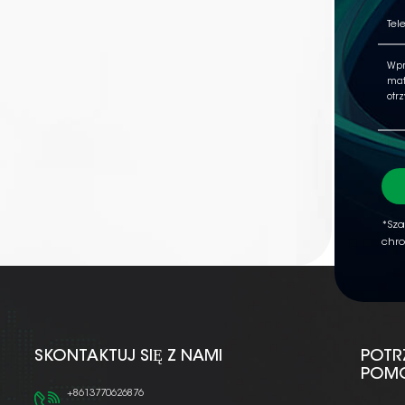
*Sza
chro
SKONTAKTUJ SIĘ Z NAMI
POTR
POM
+8613770626876