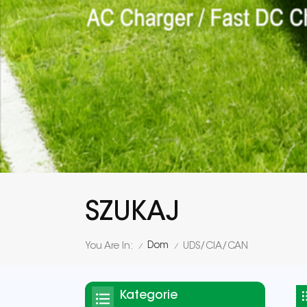
SZUKAJ
Dom
You Are In:
UDS/CIA/CAN
/
/
Kategorie