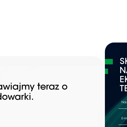
S
N
E
awiajmy teraz o
T
dowarki.