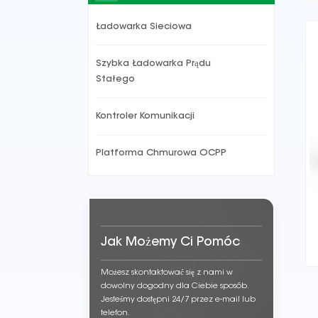
Ładowarka Sieciowa
Szybka Ładowarka Prądu
Stałego
Kontroler Komunikacji
Platforma Chmurowa OCPP
Jak Możemy Ci Pomóc
Możesz skontaktować się z nami w
dowolny dogodny dla Ciebie sposób.
Jesteśmy dostępni 24/7 przez e-mail lub
telefon.