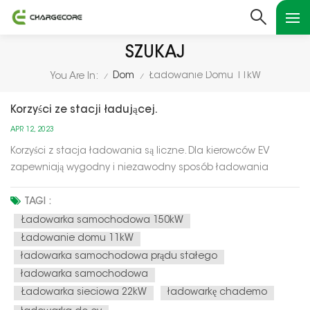
SZUKAJ
Dom
Ładowanie Domu 11kW
You Are In:
/
/
Korzyści ze stacji ładującej.
APR 12, 2023
Korzyści z stacja ładowania są liczne. Dla kierowców EV
zapewniają wygodny i niezawodny sposób ładowania
akumulatorów pojazdu, umożliwiając im pokonywanie
dłuższych dystansów bez martwienia się o wyczerpanie
TAGI :
energii. Dla firm stacja ładująca może przyciągać nowych
Ładowarka samochodowa 150kW
klientów i zapewniać cenne usługi...
Ładowanie domu 11kW
ładowarka samochodowa prądu stałego
ładowarka samochodowa
Ładowarka sieciowa 22kW
ładowarkę chademo