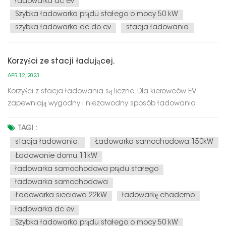
ładowarka dc ev
Szybka ładowarka prądu stałego o mocy 50 kW
szybka ładowarka dc do ev
stacja ładowania
Korzyści ze stacji ładującej.
APR 12, 2023
Korzyści z stacja ładowania są liczne. Dla kierowców EV
zapewniają wygodny i niezawodny sposób ładowania
akumulatorów pojazdu, umożliwiając im pokonywanie
dłuższych dystansów bez martwienia się o wyczerpanie
TAGI :
energii. Dla firm stacja ładująca może przyciągać nowych
stacja ładowania.
Ładowarka samochodowa 150kW
klientów i zapewniać cenne usługi...
Ładowanie domu 11kW
ładowarka samochodowa prądu stałego
ładowarka samochodowa
Ładowarka sieciowa 22kW
ładowarkę chademo
ładowarka dc ev
Szybka ładowarka prądu stałego o mocy 50 kW