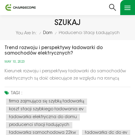
SZUKAJ
Dom
Producenci Stacji Ładujących
You Are In:
/
/
Trend rozwoju i perspektywy ładowarki do
samochodów elektrycznych?
MAY 10, 2023
Kierunek rozwoju i perspektywy ładowarki do samochodów
elektrycznych są dość obiecujące ze względu na rosnącą
popularność pojazdów elektrycznych (EV) na całym świecie.
Oto kilka kluczowych punktów: Zwiększony popyt: Popyt na
TAGI :
pojazdy elektryczne szybko rośnie, co napędza popyt na
firma zajmująca się szybką ładowarką
ładowarki do s...
koszt stacji szybkiego ładowania ev
ładowarka elektryczna do domu
producenci stacji ładujących
ładowarka samochodowa 22kw
ładowarka dc do ev