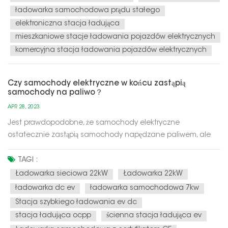
ładowarka samochodowa prądu stałego
elektroniczna stacja ładująca
mieszkaniowe stacje ładowania pojazdów elektrycznych
komercyjna stacja ładowania pojazdów elektrycznych
Czy samochody elektryczne w końcu zastąpią
samochody na paliwo？
APR 28, 2023
Jest prawdopodobne, że samochody elektryczne
ostatecznie zastąpią samochody napędzane paliwem, ale
harmonogram tego przejścia jest niepewny i zależy od wielu
czynników, takich jak postęp technologiczny, polityka rządu i
TAGI :
preferencje konsumentów.Jednym z głównych motorów
Ładowarka sieciowa 22kW
Ładowarka 22kW
przechodzenia na samochody ele...
ładowarka dc ev
ładowarka samochodowa 7kw
Stacja szybkiego ładowania ev dc
stacja ładująca ocpp
ścienna stacja ładująca ev