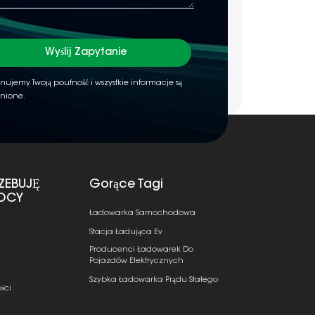
Wyślij Zapytanie
nujemy Twoją poufność i wszystkie informacje są
nione.
ZEBUJĘ
Gorące Tagi
OCY
Ładowarka Samochodowa
Stacja Ładująca Ev
Producenci Ładowarek Do
Pojazdów Elektrycznych
Szybka Ładowarka Prądu Stałego
ści