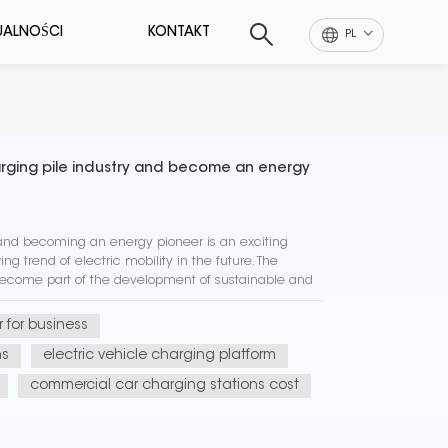
UALNOŚCI
KONTAKT
PL
harging pile industry and become an energy
 and becoming an energy pioneer is an exciting
ng trend of electric mobility in the future. The
become part of the development of sustainable and
o helping to red...
r for business
ns
electric vehicle charging platform
commercial car charging stations cost