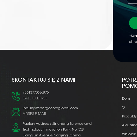
*Sza
chro
SKONTAKTUJ SIĘ Z NAMI
POTR
POM
+8613770626876
CALL TOLL FREE
Dom
O
inquiry@chargecoreglobal.com
ADRES E-MAIL
Produkty
Factory Address：Jincheng Science and
Aktualno
Technology Innovation Park, No. 558
Wniosek
Jiangjun Avenue,Nanjing ,China