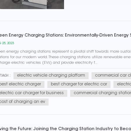
een Energy Charging Stations: Environmentally-Driven Energy 
 25, 2023
en energy charging stations represent a pivotal shift towards more sust
utions for our modern world. These charging stations utilize renewable ene
harge electric vehicles (EVs) and provide electricity f...
electric vehicle charging platform
commercial car c
TAGI :
best electric charger
best charger for electric car
electri
electric car charger for business
commercial charging statio
cost of charging an ev
iving the Future: Joining the Charging Station Industry to Be