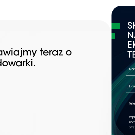
S
N
E
awiajmy teraz o
T
dowarki.