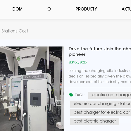
DOM
O
PRODUKTY
AKT
Stations Cost
Drive the future: Join the c
pioneer
SEP 06, 2023
Joining the charging pile industry
decision, especially given the growi
development of this industry has 
renewable energy sources, while als
electric car charge
TAGI :
electric car charging statio
best charger for electric car
best electric charger