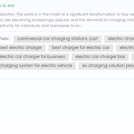
 23, 2023
roduction: The world is in the midst of a significant transformation in how
s) are becoming increasingly popular, and the demand for charging infrast
ortunity for individuals and businesses to en...
commercial car charging stations cost
electric cha
TAGI :
best electric charger
best charger for electric car
electr
electric car charger for business
electric car charger box
charging system for electric vehicle
ev charging solution prov