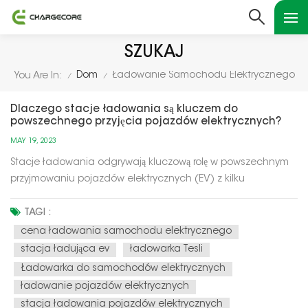
SZUKAJ
Dom
Ładowanie Samochodu Elektrycznego
You Are In:
/
/
Dlaczego stacje ładowania są kluczem do
powszechnego przyjęcia pojazdów elektrycznych?
MAY 19, 2023
Stacje ładowania odgrywają kluczową rolę w powszechnym
przyjmowaniu pojazdów elektrycznych (EV) z kilku
powodów:Stacje ładowania odgrywają kluczową rolę w
powszechnym przyjmowaniu pojazdów elektrycznych (EV) z
TAGI :
kilku powodów: Ograniczanie niepokoju związanego z
cena ładowania samochodu elektrycznego
zasięgiem: Stacje ładujące zmniej...
stacja ładująca ev
ładowarka Tesli
Ładowarka do samochodów elektrycznych
ładowanie pojazdów elektrycznych
stacja ładowania pojazdów elektrycznych