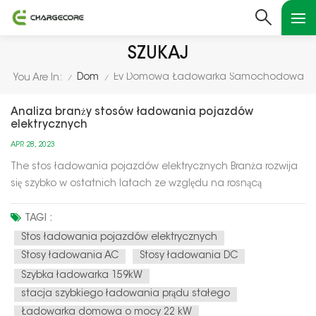
SZUKAJ
Dom
Ev Domowa Ładowarka Samochodowa
You Are In:
/
/
Analiza branży stosów ładowania pojazdów
elektrycznych
APR 28, 2023
The stos ładowania pojazdów elektrycznych Branża rozwija
się szybko w ostatnich latach ze względu na rosnącą
popularność pojazdów elektrycznych (EV) oraz
zapotrzebowanie na niezawodną i dostępną infrastrukturę
TAGI :
ładowania. Oto kilka kluczowych czynników i trendów w
Stos ładowania pojazdów elektrycznych
branży: Polityka rządu: polity...
Stosy ładowania AC
Stosy ładowania DC
Szybka ładowarka 159kW
stacja szybkiego ładowania prądu stałego
Ładowarka domowa o mocy 22 kW