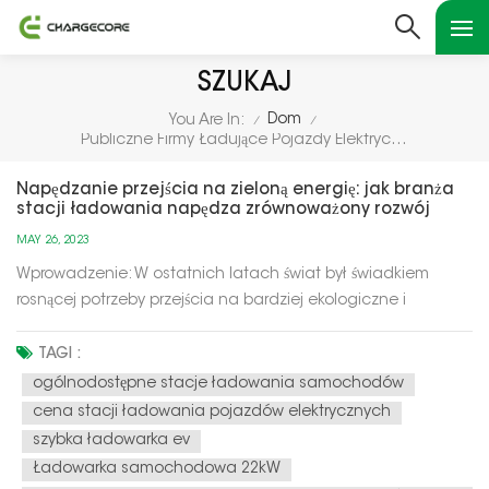
SZUKAJ
Dom
You Are In:
/
/
Publiczne Firmy Ładujące Pojazdy Elektryczne
Napędzanie przejścia na zieloną energię: jak branża
stacji ładowania napędza zrównoważony rozwój
MAY 26, 2023
Wprowadzenie: W ostatnich latach świat był świadkiem
rosnącej potrzeby przejścia na bardziej ekologiczne i
zrównoważone źródła energii. Jednym z kluczowych
aspektów tej transformacji jest przyjęcie pojazdów
TAGI :
elektrycznych (EV) w celu zastąpienia tradycyjnych
ogólnodostępne stacje ładowania samochodów
pojazdów napędzanych paliwami kopalnymi. J...
cena stacji ładowania pojazdów elektrycznych
szybka ładowarka ev
Ładowarka samochodowa 22kW