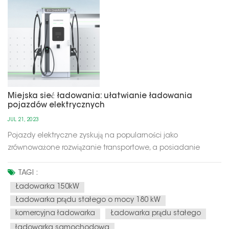
Miejska sieć ładowania: ułatwianie ładowania
pojazdów elektrycznych
JUL 21, 2023
Pojazdy elektryczne zyskują na popularności jako
zrównoważone rozwiązanie transportowe, a posiadanie
niezawodnej miejskiej sieci ładowania jest niezbędne do
wspierania ich powszechnego stosowania. Dzięki naszej
TAGI :
miejskiej sieci ładowania ładowanie pojazdu elektrycznego
Ładowarka 150kW
staje się łatwe i wygodne. Poże...
Ładowarka prądu stałego o mocy 180 kW
komercyjna ładowarka
Ładowarka prądu stałego
ładowarka samochodowa