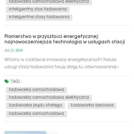
ładowarka samochodowa elektryczna
inteligentny stos ładowania
inteligentne stosy ładowania
Pionierstwo w przyszłości energetycznej:
najnowocześniejsza technologia w usługach stacji
ładowania
JUL 21, 2023
Witamy w czołówce innowacji energetycznych! Nasze
usługi stacji ładowania torują drogę ku zrównoważonej i
wydajnej energetycznie przyszłości. Dzięki
najnowocześniejszej technologii na nowo definiujemy
TAGI :
sposób ładowania pojazdów elektrycznych, dając Ci
ładowarka samochodowa
pewność prowadzenia i wywierania pozytywnego wpły...
ładowarka samochodowa elektryczna
Ładowarka prądu stałego
Ładowarka sieciowa
ładowarka samochodowa