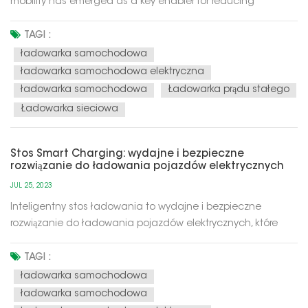
mobility has emerged as a key enabler for reducing
greenhouse gas emissions and promoting energy
conservation. At the heart of this eco-friendly revolution are
TAGI :
electric vehicles (EVs), powered by electricity instead of fossil
ładowarka samochodowa
fuels. Th...
ładowarka samochodowa elektryczna
ładowarka samochodowa
Ładowarka prądu stałego
Ładowarka sieciowa
Stos Smart Charging: wydajne i bezpieczne
rozwiązanie do ładowania pojazdów elektrycznych
JUL 25, 2023
Inteligentny stos ładowania to wydajne i bezpieczne
rozwiązanie do ładowania pojazdów elektrycznych, które
zapewnia wygodne i niezawodne usługi ładowania
pojazdów elektrycznych i może zoptymalizować ładowanie
TAGI :
dzięki inteligentnej technologii w celu poprawy efektywności
ładowarka samochodowa
energetycznej. Oto niektóre z...
ładowarka samochodowa