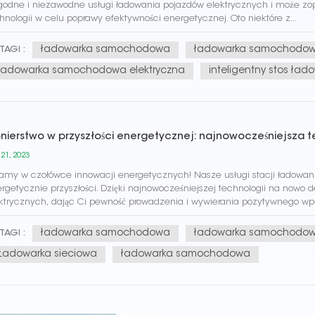
odne i niezawodne usługi ładowania pojazdów elektrycznych i może zopt
hnologii w celu poprawy efektywności energetycznej. Oto niektóre z...
ładowarka samochodowa
ładowarka samochodo
TAGI :
ładowarka samochodowa elektryczna
inteligentny stos ład
onierstwo w przyszłości energetycznej: najnowocześniejsza 
 21, 2023
amy w czołówce innowacji energetycznych! Nasze usługi stacji ładowania
rgetycznie przyszłości. Dzięki najnowocześniejszej technologii na nowo
ktrycznych, dając Ci pewność prowadzenia i wywierania pozytywnego wpły
ładowarka samochodowa
ładowarka samochodowa
TAGI :
Ładowarka sieciowa
ładowarka samochodowa