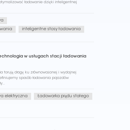
ymalizować ładowanie dzięki inteligentnej
wa
owania
inteligentne stosy ładowania
technologia w usługach stacji ładowania
 torują drogę ku zrównoważonej i wydajnej
 definiujemy sposób ładowania pojazdów
...
 elektryczna
Ładowarka prądu stałego