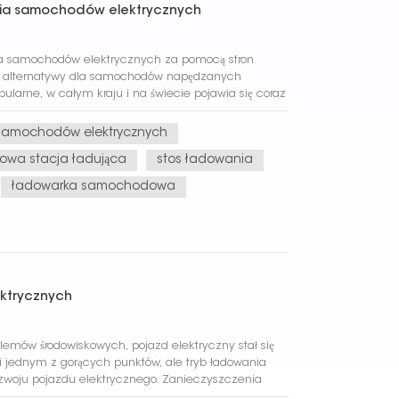
ania samochodów elektrycznych
ia samochodów elektrycznych za pomocą stron
waż alternatywy dla samochodów napędzanych
pularne, w całym kraju i na świecie pojawia się coraz
nych.2. Wraz z rosnącą po...
samochodów elektrycznych
wa stacja ładująca
stos ładowania
ładowarka samochodowa
ktrycznych
emów środowiskowych, pojazd elektryczny stał się
jednym z gorących punktów, ale tryb ładowania
ozwoju pojazdu elektrycznego. Zanieczyszczenia
ie można ignorować, emisje sa...