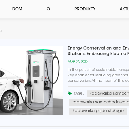
DOM
O
PRODUKTY
AKT
a
Energy Conservation and Env
Stations: Embracing Electric 
AUG 04, 2023
In the pursuit of sustainable trans
key enabler for reducing greenho
conservation. At the heart of this e
powered by electricity instead of foss
ładowarka samoc
TAGI :
ładowarka samochodowa el
Ładowarka prądu stałego