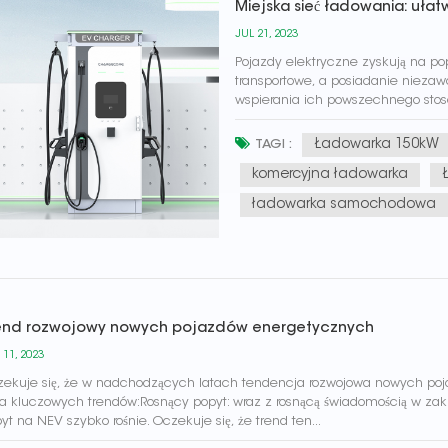
Miejska sieć ładowania: uła
JUL 21, 2023
Pojazdy elektryczne zyskują na po
transportowe, a posiadanie niezaw
wspierania ich powszechnego stoso
ładowanie pojazdu elektrycznego st
Ładowarka 150kW
TAGI :
komercyjna ładowarka
ładowarka samochodowa
end rozwojowy nowych pojazdów energetycznych
 11, 2023
ekuje się, że w nadchodzących latach tendencja rozwojowa nowych poja
ka kluczowych trendów:Rosnący popyt: wraz z rosnącą świadomością w zakre
yt na NEV szybko rośnie. Oczekuje się, że trend ten...