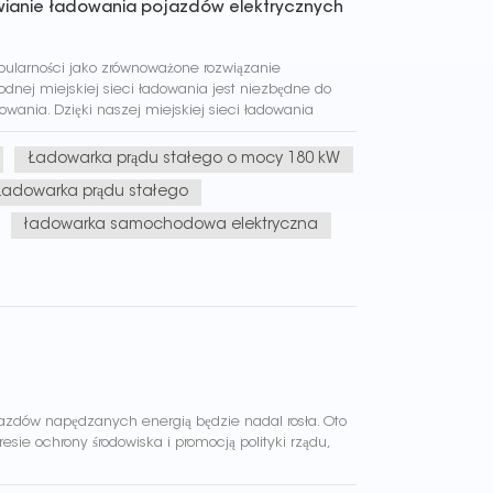
twianie ładowania pojazdów elektrycznych
pularności jako zrównoważone rozwiązanie
odnej miejskiej sieci ładowania jest niezbędne do
wania. Dzięki naszej miejskiej sieci ładowania
aje się łatwe i wygodne. Poże...
Ładowarka prądu stałego o mocy 180 kW
Ładowarka prądu stałego
ładowarka samochodowa elektryczna
zdów napędzanych energią będzie nadal rosła. Oto
sie ochrony środowiska i promocją polityki rządu,