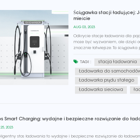
Ściągawka stacji ładującej: 
mieście
AUG 03, 2023
Odkrycie stacje ładowania dla po
może być wyzwaniem, ale dzięki o
znacznie łatwiejsze. Ta ściągawka 
ładowania, zapewniając płynne i 
stacja ładowania
TAGI :
Ładowarka do samochodów 
Ładowarka prądu stałego
Ładowarka sieciowa
ła
os Smart Charging: wydajne i bezpieczne rozwiązanie do ła
 25, 2023
eligentny stos ładowania to wydajne i bezpieczne rozwiązanie do ładowa