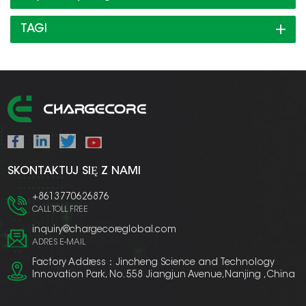
TAGI
SKONTAKTUJ SIĘ Z NAMI
+8613770626876
CALL TOLL FREE
inquiry@chargecoreglobal.com
ADRES E-MAIL
Factory Address：Jincheng Science and Technology
Innovation Park, No. 558 Jiangjun Avenue,Nanjing ,China