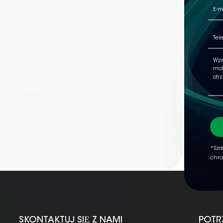
*Sza
chro
SKONTAKTUJ SIĘ Z NAMI
POTR