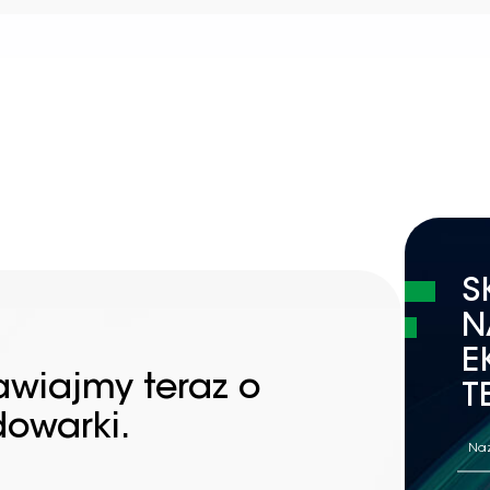
S
N
E
awiajmy teraz o
T
dowarki.