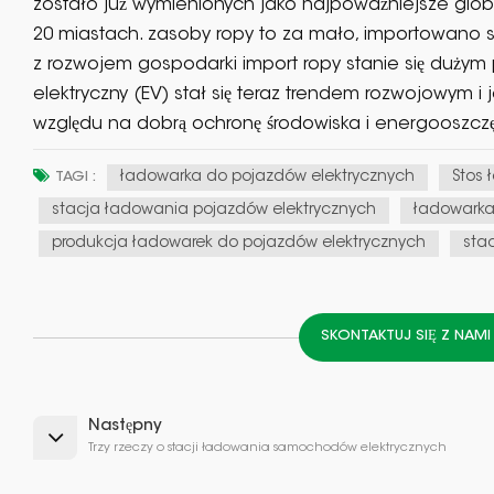
zostało już wymienionych jako najpoważniejsze glo
20 miastach. zasoby ropy to za mało, importowano se
z rozwojem gospodarki import ropy stanie się dużym
elektryczny (EV) stał się teraz trendem rozwojowym 
względu na dobrą ochronę środowiska i energooszcz
ładowarka do pojazdów elektrycznych
Stos 
TAGI :
stacja ładowania pojazdów elektrycznych
ładowark
produkcja ładowarek do pojazdów elektrycznych
sta
SKONTAKTUJ SIĘ Z NAM
Następny
Trzy rzeczy o stacji ładowania samochodów elektrycznych