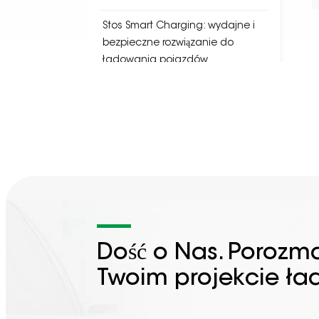
Stos Smart Charging: wydajne i
bezpieczne rozwiązanie do
ładowania pojazdów
elektrycznych
Pionierstwo w przyszłości
energetycznej:
najnowocześniejsza technologia
w usługach stacji ładowania
TAGI
Dość o Nas. Porozm
Twoim projekcie ła
EV Charging Infrastructure
Charging Point Locator