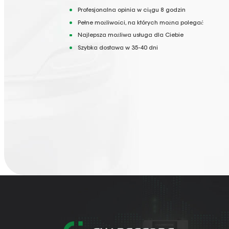
EV Charger Installation
Profesjonalna opinia w ciągu 8 godzin
Pełne możliwości, na których można polegać
Electric Car Charging Points
Najlepsza możliwa usługa dla Ciebie
Szybka dostawa w 35-40 dni
Electric Vehicle Charging Port
Fast Charging Stations
Electric Car Charging
Technologies
Charging Station Availability