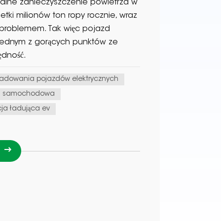
balne zanieczyszczenie powietrza w
tki milionów ton ropy rocznie, wraz
 problemem. Tak więc pojazd
i jednym z gorących punktów ze
ędność.
ładowania pojazdów elektrycznych
a samochodowa
cja ładująca ev
I